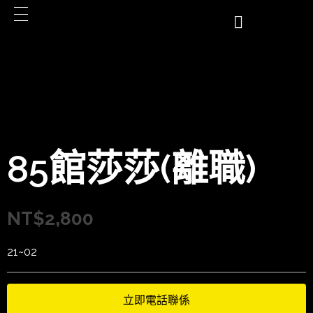
85館莎莎(離職)
NT$
2,800
21~02
立即電話聯係