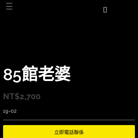
85館老婆
NT$
2,700
19~02
立即電話聯係