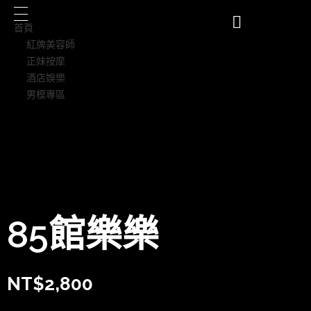
首頁
紅牌美容師
正妹按摩
酒店娛樂
男模專區
85館樂樂
NT$
2,800