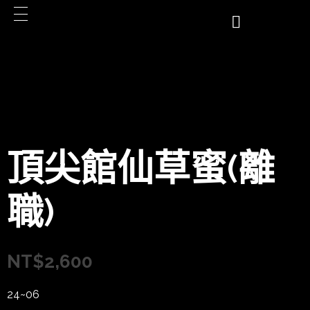
頂尖館仙草蜜(離
職)
NT$
2,600
24~06