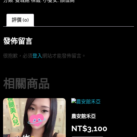
分類:
雙城館
標籤:
小隻女
,
顏值高
評價 (0)
發佈留言
很抱歉，必須
登入
網站才能發佈留言。
相關商品
農安館禾亞
NT$
3,100