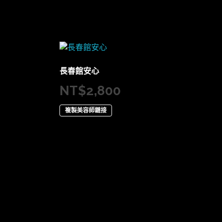
長春館安心
NT$
2,800
複製美容師鏈接