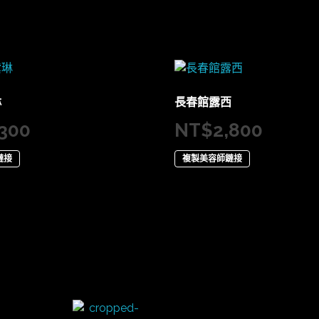
琳
長春館露西
,300
NT$
2,800
鏈接
複製美容師鏈接