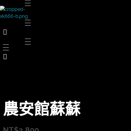
太陽娛樂
農安館蘇蘇
NT$
2,800