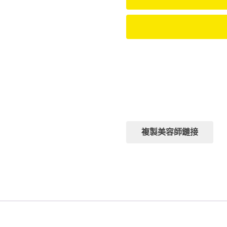
排班日：
暫無訊息，請聯繫客服咨詢
排班時段：
暫無訊息，請聯繫客服咨詢
複製美容師鏈接
分類:
農安館
標籤:
小隻女
,