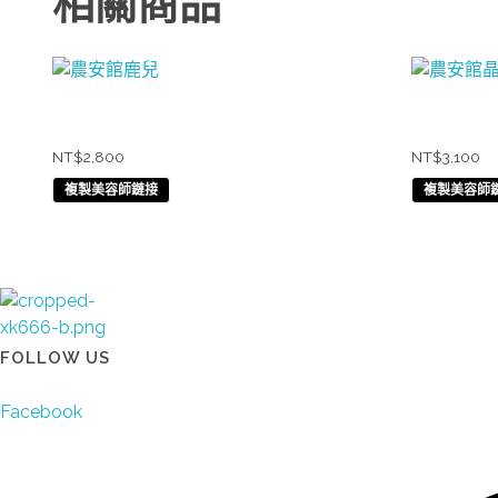
相關商品
農安館鹿兒
農安館晶
NT$
2,800
NT$
3,100
複製美容師鏈接
複製美容師
太陽娛樂
FOLLOW US
Facebook