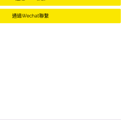
通過Wechat聯繫
服務優
,
顏值高