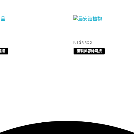
晶
農安館禮物
NT$
3,300
鏈接
複製美容師鏈接