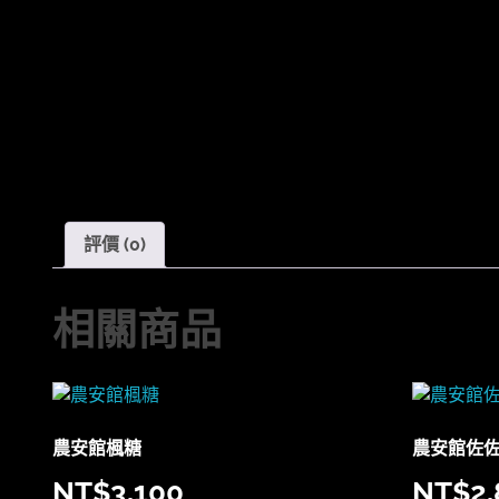
評價 (0)
相關商品
農安館楓糖
農安館佐
NT$
3,100
NT$
2