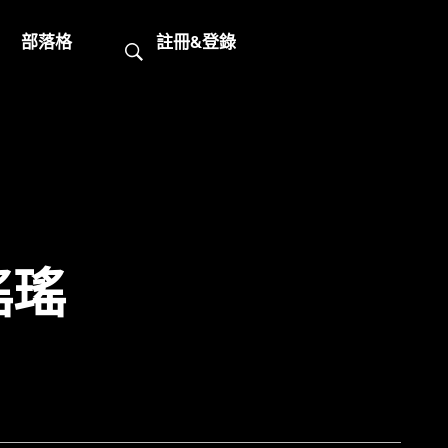
部落格
註冊&登錄
瑤瑤