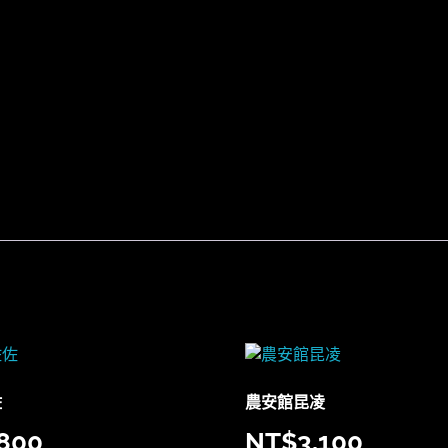
佐
農安館昆凌
,800
NT$
3,100