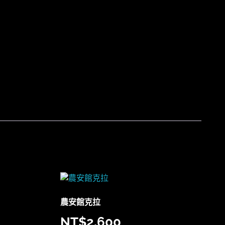
農安館克拉
NT$
2,600