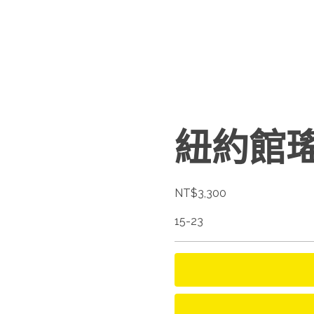
紐約館
NT$
3,300
15-23