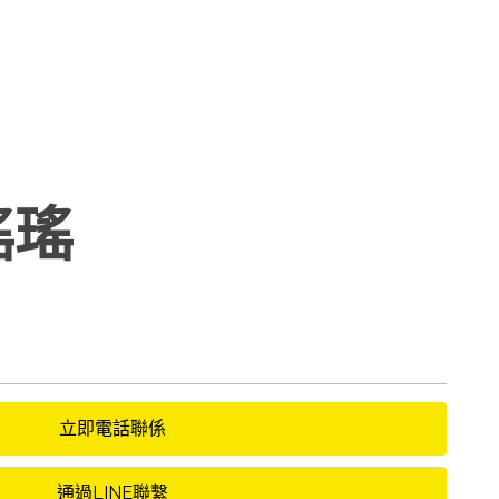
瑤瑤
立即電話聯係
通過LINE聯繫