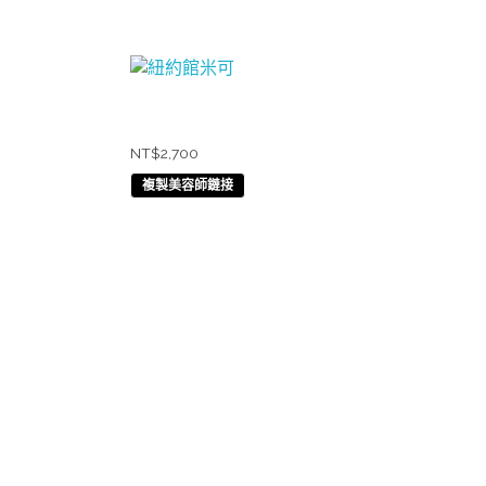
紐約館米可
NT$
2,700
複製美容師鏈接