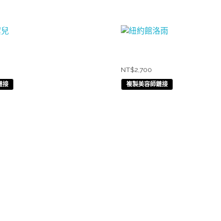
兒
紐約館洛雨
NT$
2,700
鏈接
複製美容師鏈接