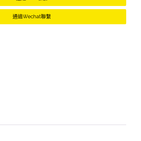
通過Wechat聯繫
長
,
顏值高