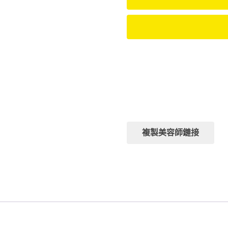
排班日：
暫無訊息，請聯繫客服咨詢
排班時段：
暫無訊息，請聯繫客服咨詢
複製美容師鏈接
分類:
紐約館
標籤:
巨乳
,
腿