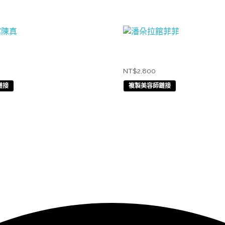
陳真
潘朵拉館菲菲
NT$
2,800
鏈接
複製美容師鏈接