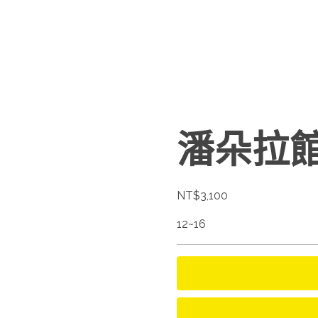
潘朵拉
NT$
3,100
12~16