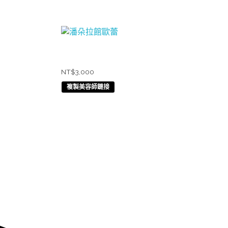
潘朵拉館歐蕾
NT$
3,000
複製美容師鏈接