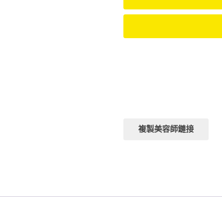
排班日：
暫無訊息，請聯繫客服咨詢
排班時段：
暫無訊息，請聯繫客服咨詢
複製美容師鏈接
分類:
潘朵拉館
標籤:
腿長