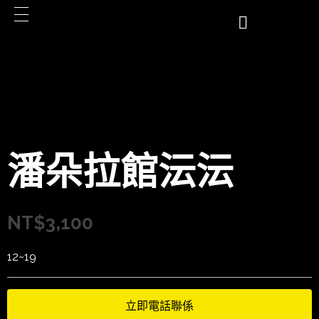
潘朵拉館沄沄
NT$
3,100
12~19
立即電話聯係