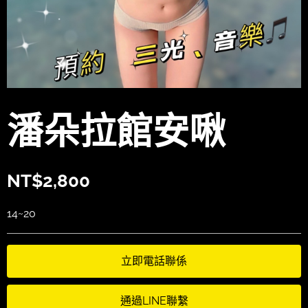
潘朵拉館安啾
NT$
2,800
14~20
立即電話聯係
通過LINE聯繫