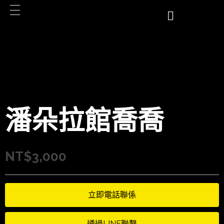
潘朵拉館喬喬
NT$
3,000
立即電話聯係
通過LINE聯繫