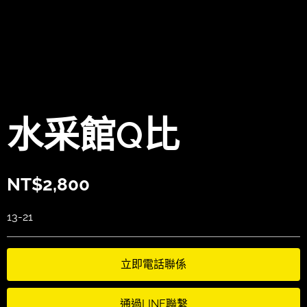
水采館Q比
NT$
2,800
13-21
立即電話聯係
通過LINE聯繫