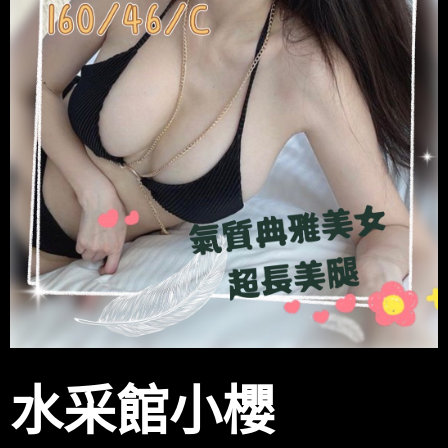
水采館小櫻