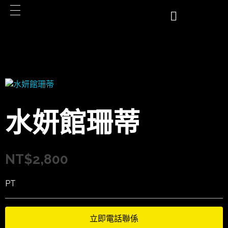
水妍館珊蒂
NT$
2,800
PT
立即電話聯係