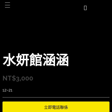
水妍館涵涵
NT$
3,000
12~21
立即電話聯係