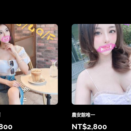
莉
農安館唯一
,800
NT$
2,800